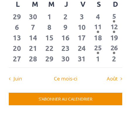
par
CULTURE & PATRIMOINE
Calendrier
L
LUNDI
M
MARDI
M
MERCREDI
J
JEUDI
V
VENDREDI
S
SAMEDI
D
DI
vue
une
cons
de
date.
Évè
0
0
0
0
0
0
1
29
30
1
2
3
4
5
Évènements
SANTÉ & SOCIAL
évèn
évènements
évènements
évènements
évènements
évènements
évènemen
0
0
0
0
0
2
2
6
7
8
9
10
11
12
évènement
évène
évènements
évènements
évènements
évènements
évènements
0
0
0
0
0
0
0
13
14
15
16
17
18
19
RECHERCHER:
évènements
évènements
évènements
évènements
évènements
évènement
évène
0
0
0
0
0
1
1
20
21
22
23
24
25
26
évènement
évène
évènements
évènements
évènements
évènements
évènements
0
0
0
0
0
0
0
27
28
29
30
31
1
2
évènements
évènements
évènements
évènements
évènements
évènemen
évèn
Juin
Ce mois-ci
Août
S’ABONNER AU CALENDRIER