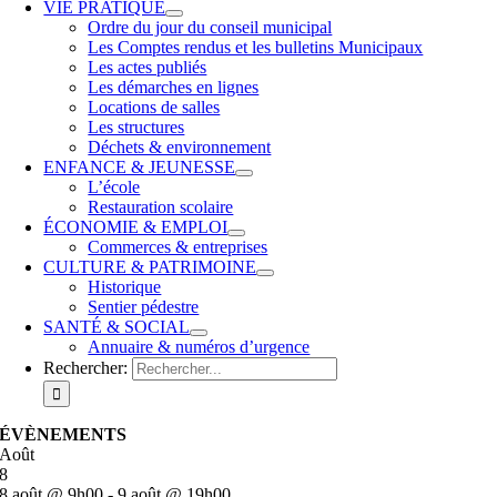
VIE PRATIQUE
Ordre du jour du conseil municipal
Les Comptes rendus et les bulletins Municipaux
Les actes publiés
Les démarches en lignes
Locations de salles
Les structures
Déchets & environnement
ENFANCE & JEUNESSE
L’école
Restauration scolaire
ÉCONOMIE & EMPLOI
Commerces & entreprises
CULTURE & PATRIMOINE
Historique
Sentier pédestre
SANTÉ & SOCIAL
Annuaire & numéros d’urgence
Rechercher:
ÉVÈNEMENTS
Août
8
8 août @ 9h00
-
9 août @ 19h00