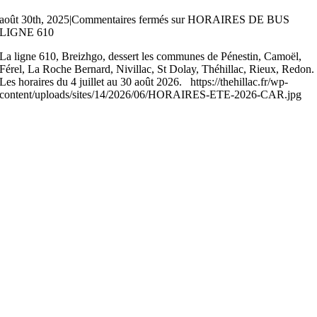
août 30th, 2025
|
Commentaires fermés
sur HORAIRES DE BUS
LIGNE 610
La ligne 610, Breizhgo, dessert les communes de Pénestin, Camoël,
Férel, La Roche Bernard, Nivillac, St Dolay, Théhillac, Rieux, Redon.
Les horaires du 4 juillet au 30 août 2026. https://thehillac.fr/wp-
content/uploads/sites/14/2026/06/HORAIRES-ETE-2026-CAR.jpg