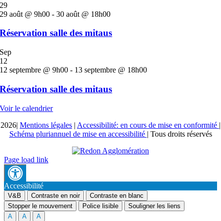
29
29 août @ 9h00
-
30 août @ 18h00
Réservation salle des mitaus
Sep
12
12 septembre @ 9h00
-
13 septembre @ 18h00
Réservation salle des mitaus
Voir le calendrier
2026|
Mentions légales
|
Accessibilité: en cours de mise en conformité
|
Schéma pluriannuel de mise en accessibilité
| Tous droits réservés
Page load link
Accessibilité
V&B
Contraste en noir
Contraste en blanc
Stopper le mouvement
Police lisible
Souligner les liens
A
A
A