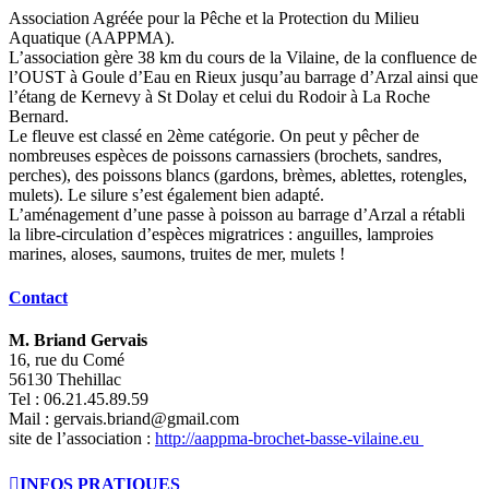
Association Agréée pour la Pêche et la Protection du Milieu
Aquatique (AAPPMA).
L’association gère 38 km du cours de la Vilaine, de la confluence de
l’OUST à Goule d’Eau en Rieux jusqu’au barrage d’Arzal ainsi que
l’étang de Kernevy à St Dolay et celui du Rodoir à La Roche
Bernard.
Le fleuve est classé en 2ème catégorie. On peut y pêcher de
nombreuses espèces de poissons carnassiers (brochets, sandres,
perches), des poissons blancs (gardons, brèmes, ablettes, rotengles,
mulets). Le silure s’est également bien adapté.
L’aménagement d’une passe à poisson au barrage d’Arzal a rétabli
la libre-circulation d’espèces migratrices : anguilles, lamproies
marines, aloses, saumons, truites de mer, mulets !
Contact
M. Briand Gervais
16, rue du Comé
56130 Thehillac
Tel : 06.21.45.89.59
Mail : gervais.briand@gmail.com
site de l’association :
http://aappma-brochet-basse-vilaine.eu
INFOS PRATIQUES