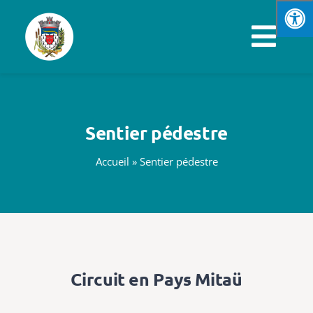
Passer
au
Navi
contenu
à
VOTRE MAIRIE
basc
Sentier pédestre
SPORTS & LOISIRS
Accueil
»
Sentier pédestre
VIE PRATIQUE
ENFANCE & JEUNESSE
ÉCONOMIE & EMPLOI
Circuit en Pays Mitaü