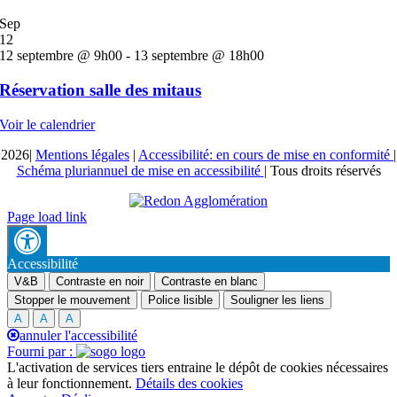
Sep
12
12 septembre @ 9h00
-
13 septembre @ 18h00
Réservation salle des mitaus
Voir le calendrier
2026|
Mentions légales
|
Accessibilité: en cours de mise en conformité
|
Schéma pluriannuel de mise en accessibilité
| Tous droits réservés
Page load link
Accessibilité
V&B
Contraste en noir
Contraste en blanc
Stopper le mouvement
Police lisible
Souligner les liens
A
A
A
annuler l'accessibilité
Fourni par :
L'activation de services tiers entraine le dépôt de cookies nécessaires
à leur fonctionnement.
Détails des cookies