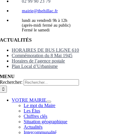
02 99 90 23 79
mairie@thehillac.fr
lundi au vendredi 9h à 12h
(après-midi fermé au public)
Fermé le samedi
ACTUALITÉS
HORAIRES DE BUS LIGNE 610
Commémoration du 8 Mai 1945
Horaires de l’agence postale
Plan Local d’Urbanisme
MENU
Rechercher:
VOTRE MAIRIE
Le mot du Maire
Les Élus
Chiffres clés
Situation géographique
Actualités
Intercommunalité