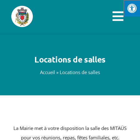
Passer
au
Navi
contenu
à
VOTRE MAIRIE
basc
Locations de salles
SPORTS & LOISIRS
Accueil
»
Locations de salles
VIE PRATIQUE
ENFANCE & JEUNESSE
ÉCONOMIE & EMPLOI
La Mairie met à votre disposition la salle des MITAÜS
pour vos réunions, repas, fêtes familiales, etc.