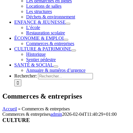
Les démarches en lignes
Locations de salles
Les structures
Déchets & environnement
ENFANCE & JEUNESSE
L’école
Restauration scolaire
ÉCONOMIE & EMPLOI
Commerces & entreprises
CULTURE & PATRIMOINE
Historique
Sentier pédestre
SANTÉ & SOCIAL
Annuaire & numéros d’urgence
Rechercher:
Commerces & entreprises
Accueil
»
Commerces & entreprises
Commerces & entreprises
admin
2026-02-04T11:40:29+01:00
CULTURE