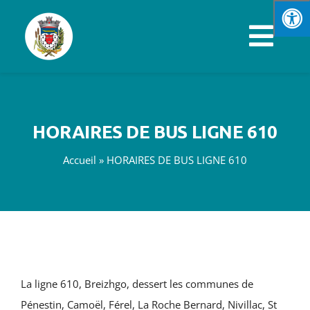
Passer
au
Navi
contenu
à
VOTRE MAIRIE
basc
HORAIRES DE BUS LIGNE 610
SPORTS & LOISIRS
Accueil
»
HORAIRES DE BUS LIGNE 610
VIE PRATIQUE
ENFANCE & JEUNESSE
ÉCONOMIE & EMPLOI
La ligne 610, Breizhgo, dessert les communes de
Pénestin, Camoël, Férel, La Roche Bernard, Nivillac, St