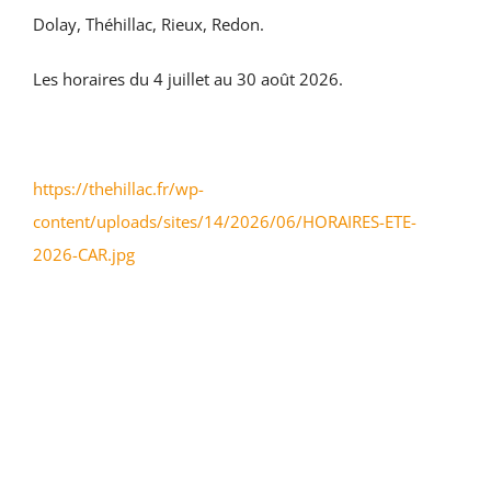
CULTURE & PATRIMOINE
Dolay, Théhillac, Rieux, Redon.
SANTÉ & SOCIAL
Les horaires du 4 juillet au 30 août 2026.
RECHERCHER:
https://thehillac.fr/wp-
content/uploads/sites/14/2026/06/HORAIRES-ETE-
2026-CAR.jpg