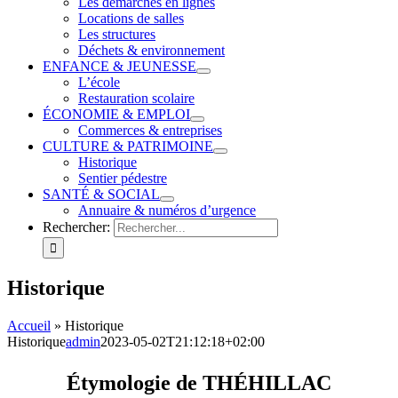
Les démarches en lignes
Locations de salles
Les structures
Déchets & environnement
ENFANCE & JEUNESSE
L’école
Restauration scolaire
ÉCONOMIE & EMPLOI
Commerces & entreprises
CULTURE & PATRIMOINE
Historique
Sentier pédestre
SANTÉ & SOCIAL
Annuaire & numéros d’urgence
Rechercher:
Historique
Accueil
»
Historique
Historique
admin
2023-05-02T21:12:18+02:00
Étymologie de THÉHILLAC