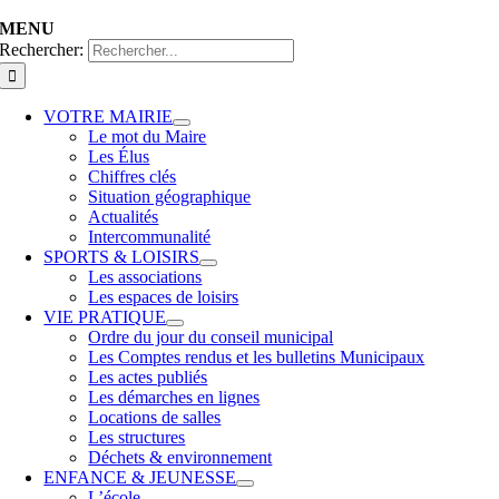
MENU
Rechercher:
VOTRE MAIRIE
Le mot du Maire
Les Élus
Chiffres clés
Situation géographique
Actualités
Intercommunalité
SPORTS & LOISIRS
Les associations
Les espaces de loisirs
VIE PRATIQUE
Ordre du jour du conseil municipal
Les Comptes rendus et les bulletins Municipaux
Les actes publiés
Les démarches en lignes
Locations de salles
Les structures
Déchets & environnement
ENFANCE & JEUNESSE
L’école