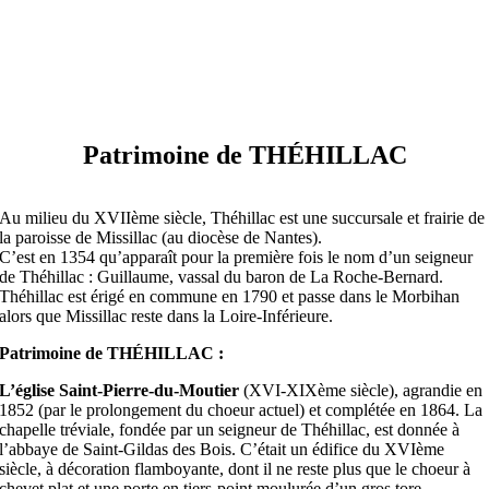
Patrimoine de THÉHILLAC
Au milieu du XVIIème siècle, Théhillac est une succursale et frairie de
la paroisse de Missillac (au diocèse de Nantes).
C’est en 1354 qu’apparaît pour la première fois le nom d’un seigneur
de Théhillac : Guillaume, vassal du baron de La Roche-Bernard.
Théhillac est érigé en commune en 1790 et passe dans le Morbihan
alors que Missillac reste dans la Loire-Inférieure.
Patrimoine de THÉHILLAC :
L’église Saint-Pierre-du-Moutier
(XVI-XIXème siècle), agrandie en
1852 (par le prolongement du choeur actuel) et complétée en 1864. La
chapelle tréviale, fondée par un seigneur de Théhillac, est donnée à
l’abbaye de Saint-Gildas des Bois. C’était un édifice du XVIème
siècle, à décoration flamboyante, dont il ne reste plus que le choeur à
chevet plat et une porte en tiers-point moulurée d’un gros tore