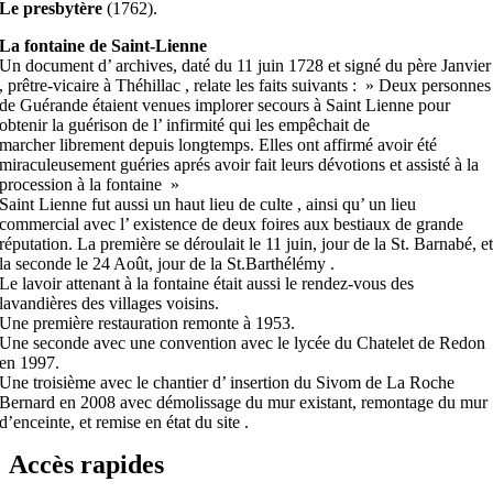
Le presbytère
(1762).
La fontaine de Saint-Lienne
Un document d’ archives, daté du 11 juin 1728 et signé du père Janvier
, prêtre-vicaire à Théhillac , relate les faits suivants : » Deux personnes
de Guérande étaient venues implorer secours à Saint Lienne pour
obtenir la guérison de l’ infirmité qui les empêchait de
marcher librement depuis longtemps. Elles ont affirmé avoir été
miraculeusement guéries aprés avoir fait leurs dévotions et assisté à la
procession à la fontaine »
Saint Lienne fut aussi un haut lieu de culte , ainsi qu’ un lieu
commercial avec l’ existence de deux foires aux bestiaux de grande
réputation. La première se déroulait le 11 juin, jour de la St. Barnabé, e
la seconde le 24 Août, jour de la St.Barthélémy .
Le lavoir attenant à la fontaine était aussi le rendez-vous des
lavandières des villages voisins.
Une première restauration remonte à 1953.
Une seconde avec une convention avec le lycée du Chatelet de Redon
en 1997.
Une troisième avec le chantier d’ insertion du Sivom de La Roche
Bernard en 2008 avec démolissage du mur existant, remontage du mur
d’enceinte, et remise en état du site .
Accès rapides