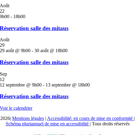
Août
22
9h00
-
18h00
Réservation salle des mitaus
Août
29
29 août @ 9h00
-
30 août @ 18h00
Réservation salle des mitaus
Sep
12
12 septembre @ 9h00
-
13 septembre @ 18h00
Réservation salle des mitaus
Voir le calendrier
2026|
Mentions légales
|
Accessibilité: en cours de mise en conformité
|
Schéma pluriannuel de mise en accessibilité
| Tous droits réservés