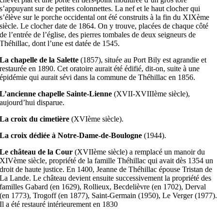
s’appuyant sur de petites colonnettes. La nef et le haut clocher qui
s’élève sur le porche occidental ont été construits à la fin du XIXème
siècle. Le clocher date de 1864. On y trouve, placées de chaque côté
de l’entrée de l’église, des pierres tombales de deux seigneurs de
Théhillac, dont l’une est datée de 1545.
La chapelle de la Salette
(1857), située au Port Bily est agrandie et
restaurée en 1890. Cet oratoire aurait été édifié, dit-on, suite à une
épidémie qui aurait sévi dans la commune de Théhillac en 1856.
L’ancienne chapelle Sainte-Lienne
(XVII-XVIIIème siècle),
aujourd’hui disparue.
La croix du cimetière
(XVIème siècle).
La croix dédiée à Notre-Dame-de-Boulogne
(1944).
Le château de la Cour
(XVIIème siècle) a remplacé un manoir du
XIVème siècle, propriété de la famille Théhillac qui avait dès 1354 un
droit de haute justice. En 1400, Jeanne de Théhillac épouse Tristan de
La Lande. Le château devient ensuite successivement la propriété des
familles Gabard (en 1629), Rollieux, Becdelièvre (en 1702), Derval
(en 1773), Trogoff (en 1877), Saint-Germain (1950), Le Verger (1977)
Il a été restauré intérieurement en 1830