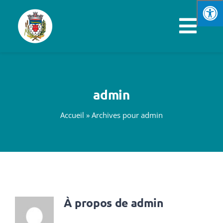
Passer
au
Navi
contenu
à
VOTRE MAIRIE
basc
admin
SPORTS & LOISIRS
Accueil
»
Archives pour admin
VIE PRATIQUE
ENFANCE & JEUNESSE
ÉCONOMIE & EMPLOI
À propos de
admin