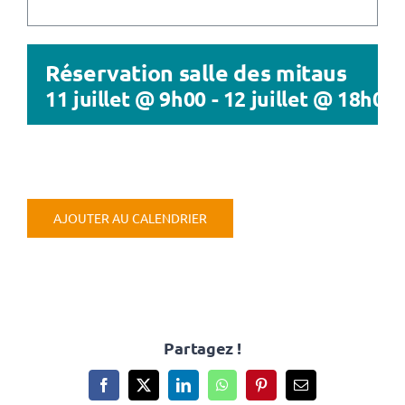
CULTURE & PATRIMOINE
SANTÉ & SOCIAL
Réservation salle des mitaus
11 juillet @ 9h00
-
12 juillet @ 18h00
RECHERCHER:
AJOUTER AU CALENDRIER
Partagez !
Facebook
X
LinkedIn
WhatsApp
Pinterest
Email