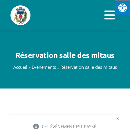
Passer
au
Navi
contenu
à
VOTRE MAIRIE
basc
Réservation salle des mitaus
SPORTS & LOISIRS
Accueil
»
Évènements
»
Réservation salle des mitaus
VIE PRATIQUE
ENFANCE & JEUNESSE
ÉCONOMIE & EMPLOI
×
CET ÉVÈNEMENT EST PASSÉ.