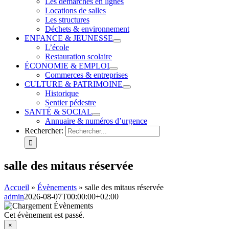
Les démarches en lignes
Locations de salles
Les structures
Déchets & environnement
ENFANCE & JEUNESSE
L’école
Restauration scolaire
ÉCONOMIE & EMPLOI
Commerces & entreprises
CULTURE & PATRIMOINE
Historique
Sentier pédestre
SANTÉ & SOCIAL
Annuaire & numéros d’urgence
Rechercher:
salle des mitaus réservée
Accueil
»
Évènements
»
salle des mitaus réservée
admin
2026-08-07T00:00:00+02:00
Cet évènement est passé.
×