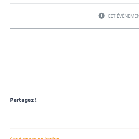
Loto ogec
CET ÉVÈNEMEN
02/06/2023 @ 18h00
-
23h30
Partagez !
endurance de karting