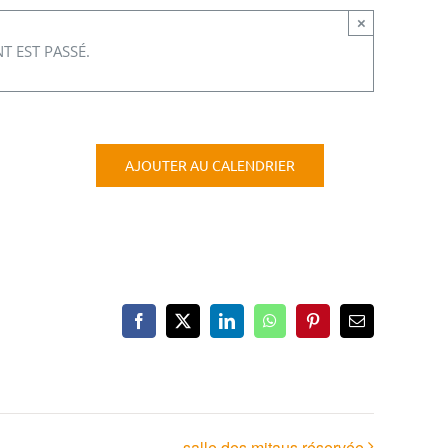
×
T EST PASSÉ.
AJOUTER AU CALENDRIER
Facebook
X
LinkedIn
WhatsApp
Pinterest
Email
salle des mitaus réservée