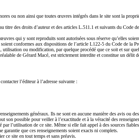
ores ou non ainsi que toutes œuvres intégrés dans le site sont la propri
u titre des droits d’auteur et des articles L.511.1 et suivants du Code de 
 œuvres qui y sont reproduits sont autorisées sous réserve qu’elles soie
s soient conformes aux dispositions de l’article L122-5 du Code de la Pro
 utilisation ou modification, par quelque procédé que ce soit et sur quelq
réalable de Gérard Macé, est strictement interdite et constitue un délit 
 contacter l’éditeur à l’adresse suivante :
de renseignements généraux. Ils ne sont en aucune manière des avis ou de
out son possible pour veiller à l’exactitude et à la véracité des renseign
ar l’utilisation de ce site. Même si elle fait appel à des sources fiables
ne garantie que ces renseignements soient exacts ni complets.
r ce site en tout temps et sans préavis.