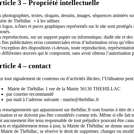
rticle 3 – Propriété intellectuelle
s photographies, textes, slogans, dessins, images, séquences animées son
rie de Théhillac » à les utiliser.
 logos, icônes et puces graphiques représentés sur le site sont protégés a
posés.
 reproductions, sur un support papier ou informatique, dudit site et des
 fins publicitaires et/ou commerciales et/ou d’information et/ou qu’elle
’exception des dispositions ci-dessus, toute reproduction, représentation,
 différentes œuvres qui le composent, sans avoir obtenu l’autorisation p
rticle 4 – contact
r tout signalement de contenus ou d’activités illicites, l’Utilisateur peut
Mairie de Théhillac 1 rue de la Mairie 56130 THEHILLAC
par courrier recommandé
par mail à l’adresse suivante : mairie@thehillac.fr
s renseignements qui apparaissent sur thehillac.fr sont fournis à titre 
lisation et ne doivent pas être considérés comme tels. Même si elle fait t
t aucunement être tenu responsable de tout préjudice pouvant être causé p
acts et régulièrement tenus à jour, la Mairie de Théhillac ne donne aucu
Mairie de Théhillac, se réserve le droit de supprimer, changer ou modifie