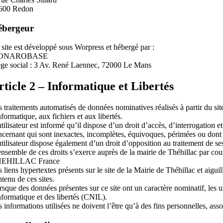
600 Redon
ébergeur
 site est développé sous Worpress et hébergé par :
ONAROBASE
ège social : 3 Av. René Laennec, 72000 Le Mans
rticle 2 – Informatique et Libertés
s traitements automatisés de données nominatives réalisés à partir du sit
nformatique, aux fichiers et aux libertés.
tilisateur est informé qu’il dispose d’un droit d’accès, d’interrogation et
cernant qui sont inexactes, incomplètes, équivoques, périmées ou dont la
tilisateur dispose également d’un droit d’opposition au traitement de se
ensemble de ces droits s’exerce auprès de la mairie de Théhillac par cou
EHILLAC France
 liens hypertextes présents sur le site de la Mairie de Théhillac et aiguil
tenu de ces sites.
rsque des données présentes sur ce site ont un caractère nominatif, les
nformatique et des libertés (CNIL).
 informations utilisées ne doivent l’être qu’à des fins personnelles, asso