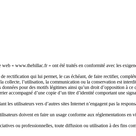
e web « www.thehillac.fr » ont été traités en conformité avec les exigen
 de rectification qui lui permet, le cas échéant, de faire rectifier, complé
 collecte, l’utilisation, la communication ou la conservation est interdi
s données pour des motifs légitimes ainsi qu’un droit d’opposition à ce q
rrier accompagné d’une copie d’un titre d’identité comportant une signat
lant les utilisateurs vers d’autres sites Internet n’engagent pas la respon
 utilisateurs doivent en faire un usage conforme aux réglementations e
ciatives ou professionnelles, toute diffusion ou utilisation à des fins co