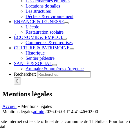
Les démarches en lignes
Locations de salles
Les structures
Déchets & environnement
ENFANCE & JEUNESSE
L’école
Restauration scolaire
ÉCONOMIE & EMPLOI
Commerces & entreprises
CULTURE & PATRIMOINE
Historique
Sentier pédestre
SANTÉ & SOCIAL
Annuaire & numéros d’urgence
Rechercher:
Mentions légales
Accueil
»
Mentions légales
Mentions légales
admin
2026-06-01T14:41:46+02:00
site Internet est le site officiel de la commune de Théhillac. Pour toute
tal.