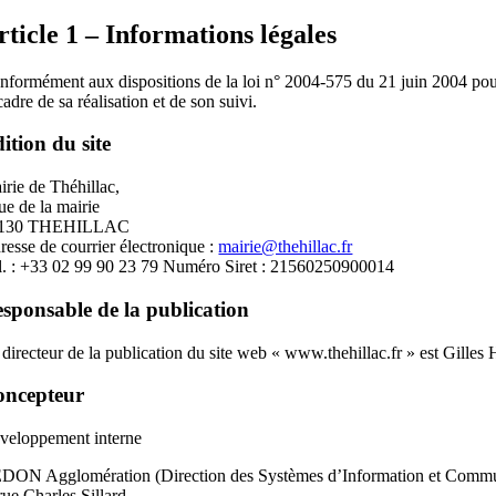
rticle 1 – Informations légales
nformément aux dispositions de la loi n° 2004-575 du 21 juin 2004 pour 
cadre de sa réalisation et de son suivi.
ition du site
irie de Théhillac,
ue de la mairie
130 THEHILLAC
resse de courrier électronique :
mairie@thehillac.fr
l. : +33 02 99 90 23 79 Numéro Siret : 21560250900014
sponsable de la publication
 directeur de la publication du site web « www.thehillac.fr » est Gi
oncepteur
veloppement interne
DON Agglomération (Direction des Systèmes d’Information et Commu
rue Charles Sillard