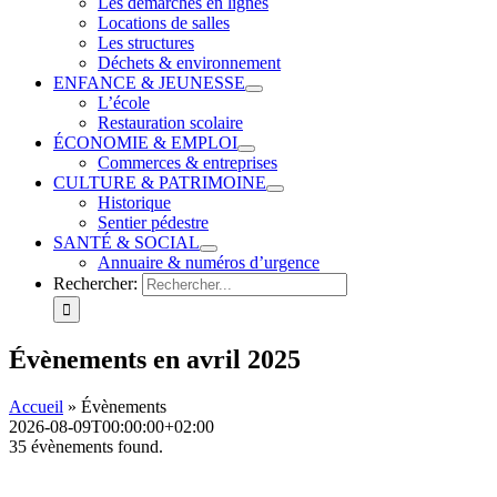
Les démarches en lignes
Locations de salles
Les structures
Déchets & environnement
ENFANCE & JEUNESSE
L’école
Restauration scolaire
ÉCONOMIE & EMPLOI
Commerces & entreprises
CULTURE & PATRIMOINE
Historique
Sentier pédestre
SANTÉ & SOCIAL
Annuaire & numéros d’urgence
Rechercher:
Évènements en avril 2025
Accueil
»
Évènements
2026-08-09T00:00:00+02:00
35 évènements found.