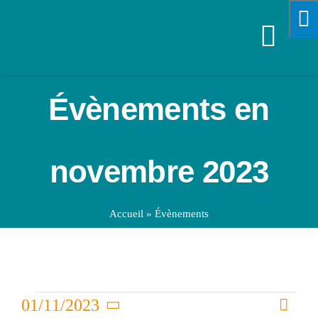
Passer
au
Navi
contenu
à
VOTRE M
Évènements en
bascu
SPORTS &
novembre 2023
VIE PRA
Accueil
»
Évènements
ENFANCE
ÉCONOMI
Évènements
Nav
01/11/2023
Nav
Mois