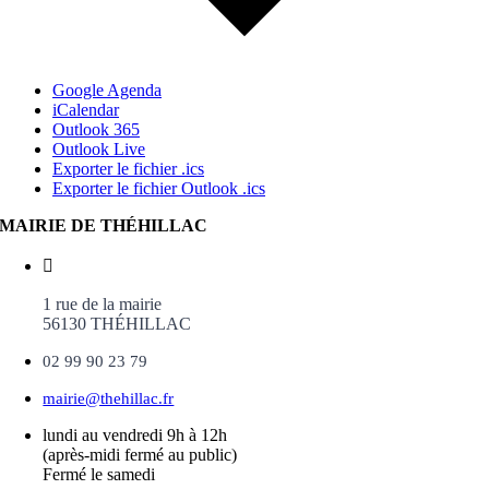
Google Agenda
iCalendar
Outlook 365
Outlook Live
Exporter le fichier .ics
Exporter le fichier Outlook .ics
MAIRIE DE THÉHILLAC
1 rue de la mairie
56130 THÉHILLAC
02 99 90 23 79
mairie@thehillac.fr
lundi au vendredi 9h à 12h
(après-midi fermé au public)
Fermé le samedi