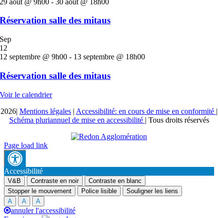
29 août @ 9h00
-
30 août @ 18h00
Réservation salle des mitaus
Sep
12
12 septembre @ 9h00
-
13 septembre @ 18h00
Réservation salle des mitaus
Voir le calendrier
2026|
Mentions légales
|
Accessibilité: en cours de mise en conformité
|
Schéma pluriannuel de mise en accessibilité
| Tous droits réservés
Page load link
Accessibilité
V&B
Contraste en noir
Contraste en blanc
Stopper le mouvement
Police lisible
Souligner les liens
A
A
A
annuler l'accessibilité