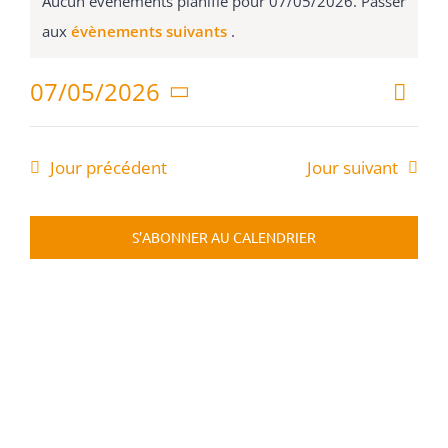
Aucun évènements planifié pour 07/05/2026. Passer
CULTURE
for
Notice
aux
évènements suivants
.
07/05/2026
SANTÉ & 
07/05/2026
Nav
Nav
Jour
de
Sélectionnez
RECHERC
une
par
vue
date.
Jour précédent
Jour suivant
Évè
con
S’ABONNER AU CALENDRIER