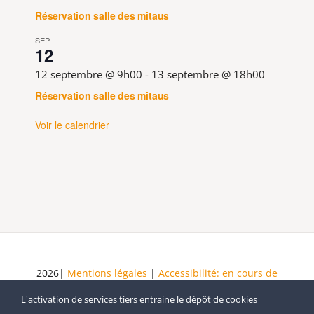
Réservation salle des mitaus
SEP
12
12 septembre @ 9h00
-
13 septembre @ 18h00
Réservation salle des mitaus
Voir le calendrier
2026|
Mentions légales
|
Accessibilité: en cours de
mise en conformité
|
Schéma pluriannuel de mise
L'activation de services tiers entraine le dépôt de cookies
en accessibilité
| Tous droits réservés