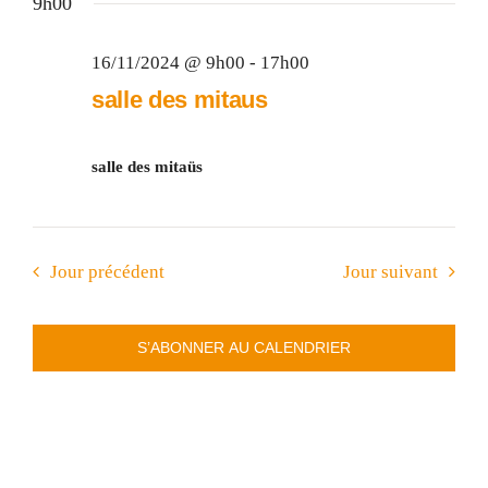
16/11/2024
une
CULTURE & PATRIMOINE
9h00
cons
Évè
date.
16/11/2024 @ 9h00
-
17h00
SANTÉ & SOCIAL
salle des mitaus
RECHERCHER:
salle des mitaüs
Jour précédent
Jour suivant
S’ABONNER AU CALENDRIER