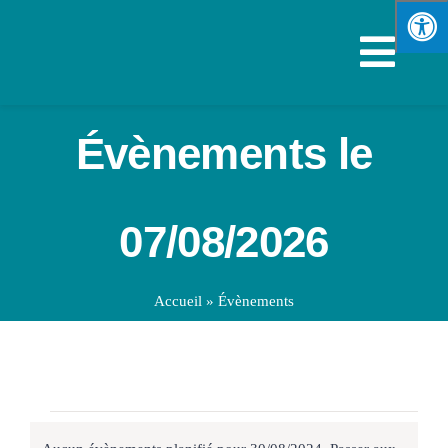
Passer
au
Navi
contenu
à
VOTRE M
Évènements le
bascu
SPORTS &
07/08/2026
VIE PRA
Accueil
»
Évènements
ENFANCE
ÉCONOMI
Évènements