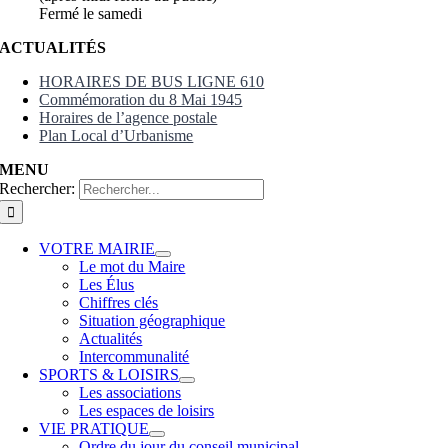
Fermé le samedi
ACTUALITÉS
HORAIRES DE BUS LIGNE 610
Commémoration du 8 Mai 1945
Horaires de l’agence postale
Plan Local d’Urbanisme
MENU
Rechercher:
VOTRE MAIRIE
Le mot du Maire
Les Élus
Chiffres clés
Situation géographique
Actualités
Intercommunalité
SPORTS & LOISIRS
Les associations
Les espaces de loisirs
VIE PRATIQUE
Ordre du jour du conseil municipal