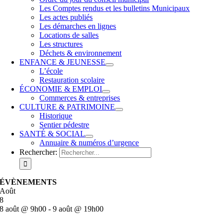
Les Comptes rendus et les bulletins Municipaux
Les actes publiés
Les démarches en lignes
Locations de salles
Les structures
Déchets & environnement
ENFANCE & JEUNESSE
L’école
Restauration scolaire
ÉCONOMIE & EMPLOI
Commerces & entreprises
CULTURE & PATRIMOINE
Historique
Sentier pédestre
SANTÉ & SOCIAL
Annuaire & numéros d’urgence
Rechercher:
ÉVÈNEMENTS
Août
8
8 août @ 9h00
-
9 août @ 19h00