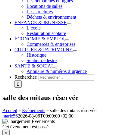
Les démarches en lignes
Locations de salles
Les structures
Déchets & environnement
ENFANCE & JEUNESSE
L’école
Restauration scolaire
ÉCONOMIE & EMPLOI
Commerces & entreprises
CULTURE & PATRIMOINE
Historique
Sentier pédestre
SANTÉ & SOCIAL
Annuaire & numéros d’urgence
Rechercher:
salle des mitaus réservée
Accueil
»
Évènements
»
salle des mitaus réservée
marie56
2026-08-06T00:00:00+02:00
Cet évènement est passé.
×