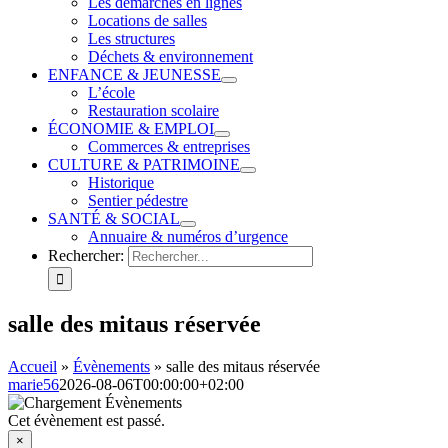
Les démarches en lignes
Locations de salles
Les structures
Déchets & environnement
ENFANCE & JEUNESSE
L’école
Restauration scolaire
ÉCONOMIE & EMPLOI
Commerces & entreprises
CULTURE & PATRIMOINE
Historique
Sentier pédestre
SANTÉ & SOCIAL
Annuaire & numéros d’urgence
Rechercher:
salle des mitaus réservée
Accueil
»
Évènements
»
salle des mitaus réservée
marie56
2026-08-06T00:00:00+02:00
Cet évènement est passé.
×