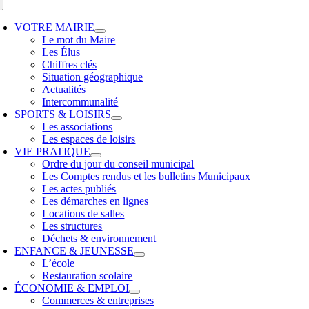
VOTRE MAIRIE
Le mot du Maire
Les Élus
Chiffres clés
Situation géographique
Actualités
Intercommunalité
SPORTS & LOISIRS
Les associations
Les espaces de loisirs
VIE PRATIQUE
Ordre du jour du conseil municipal
Les Comptes rendus et les bulletins Municipaux
Les actes publiés
Les démarches en lignes
Locations de salles
Les structures
Déchets & environnement
ENFANCE & JEUNESSE
L’école
Restauration scolaire
ÉCONOMIE & EMPLOI
Commerces & entreprises