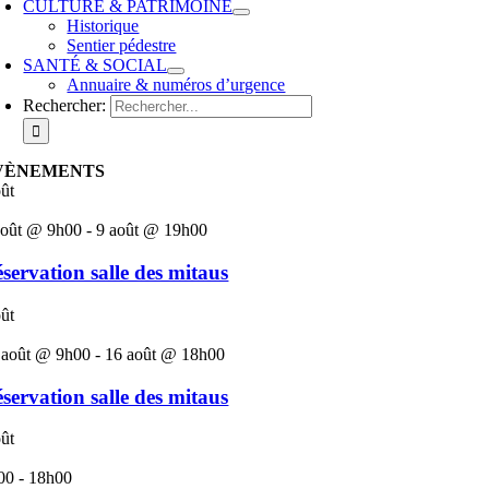
CULTURE & PATRIMOINE
Historique
Sentier pédestre
SANTÉ & SOCIAL
Annuaire & numéros d’urgence
Rechercher:
VÈNEMENTS
ût
août @ 9h00
-
9 août @ 19h00
servation salle des mitaus
ût
 août @ 9h00
-
16 août @ 18h00
servation salle des mitaus
ût
00
-
18h00