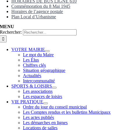
HORAIRES DE BUS LIGNE 610
Commémoration du 8 Mai 1945
Horaires de l’agence postale
Plan Local d’Urbanisme
MENU
Rechercher:
VOTRE MAIRIE
Le mot du Maire
Les Élus
Chiffres clés
Situation géographique
Actualités
Intercommunalité
SPORTS & LOISIRS
Les associations
Les espaces de loisirs
VIE PRATIQUE
Ordre du jour du conseil municipal
Les Comptes rendus et les bulletins Municipaux
Les actes publiés
Les démarches en lignes
Locations de salles