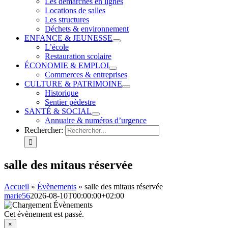
Les démarches en lignes
Locations de salles
Les structures
Déchets & environnement
ENFANCE & JEUNESSE
L’école
Restauration scolaire
ÉCONOMIE & EMPLOI
Commerces & entreprises
CULTURE & PATRIMOINE
Historique
Sentier pédestre
SANTÉ & SOCIAL
Annuaire & numéros d’urgence
Rechercher:
salle des mitaus réservée
Accueil
»
Évènements
»
salle des mitaus réservée
marie56
2026-08-10T00:00:00+02:00
Cet évènement est passé.
×