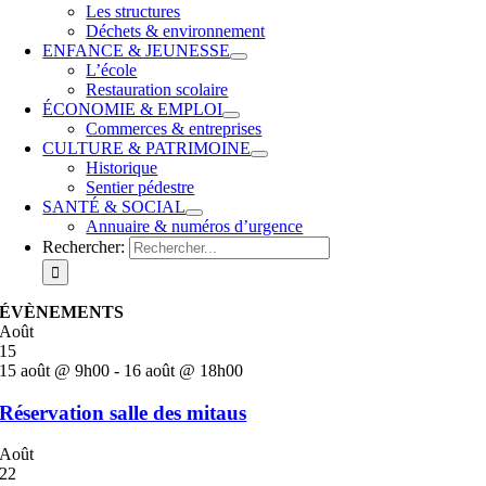
Les structures
Déchets & environnement
ENFANCE & JEUNESSE
L’école
Restauration scolaire
ÉCONOMIE & EMPLOI
Commerces & entreprises
CULTURE & PATRIMOINE
Historique
Sentier pédestre
SANTÉ & SOCIAL
Annuaire & numéros d’urgence
Rechercher:
ÉVÈNEMENTS
Août
15
15 août @ 9h00
-
16 août @ 18h00
Réservation salle des mitaus
Août
22