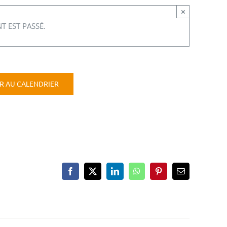
×
T EST PASSÉ.
R AU CALENDRIER
Facebook
X
LinkedIn
WhatsApp
Pinterest
Email