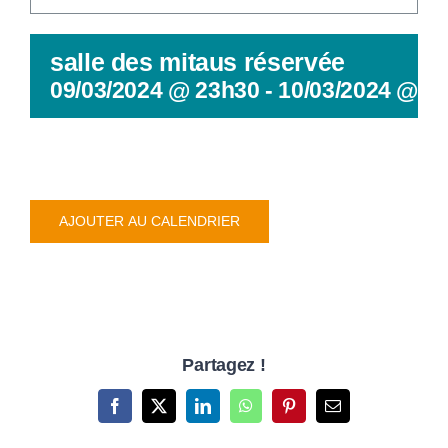
CULTURE & PATRIMOINE
salle des mitaus réservée
SANTÉ & SOCIAL
09/03/2024 @ 23h30
-
10/03/2024 @ 2
RECHERCHER:
AJOUTER AU CALENDRIER
Partagez !
Facebook
X
LinkedIn
WhatsApp
Pinterest
Email