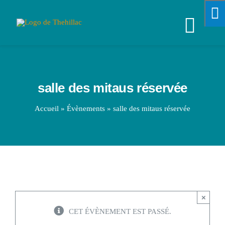
Passer
au
Navi
contenu
à
VOTRE MAIRIE
bascu
salle des mitaus réservée
SPORTS & LOISIRS
Accueil
»
Évènements
»
salle des mitaus réservée
VIE PRATIQUE
ENFANCE & JEUNESSE
ÉCONOMIE & EMPLOI
×
CET ÉVÈNEMENT EST PASSÉ.