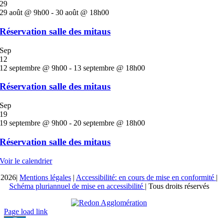
29
29 août @ 9h00
-
30 août @ 18h00
Réservation salle des mitaus
Sep
12
12 septembre @ 9h00
-
13 septembre @ 18h00
Réservation salle des mitaus
Sep
19
19 septembre @ 9h00
-
20 septembre @ 18h00
Réservation salle des mitaus
Voir le calendrier
2026|
Mentions légales
|
Accessibilité: en cours de mise en conformité
|
Schéma pluriannuel de mise en accessibilité
| Tous droits réservés
Page load link