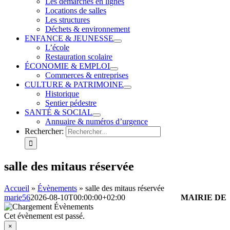
Les démarches en lignes
Locations de salles
Les structures
Déchets & environnement
ENFANCE & JEUNESSE
L’école
Restauration scolaire
ÉCONOMIE & EMPLOI
Commerces & entreprises
CULTURE & PATRIMOINE
Historique
Sentier pédestre
SANTÉ & SOCIAL
Annuaire & numéros d’urgence
Rechercher:
salle des mitaus réservée
Accueil
»
Évènements
»
salle des mitaus réservée
marie56
2026-08-10T00:00:00+02:00
MAIRIE DE
Cet évènement est passé.
×