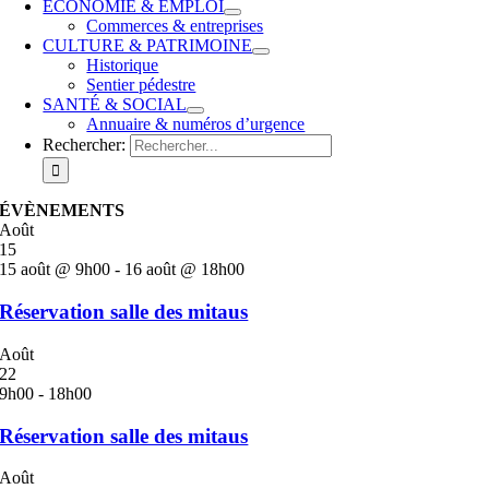
ÉCONOMIE & EMPLOI
Commerces & entreprises
CULTURE & PATRIMOINE
Historique
Sentier pédestre
SANTÉ & SOCIAL
Annuaire & numéros d’urgence
Rechercher:
ÉVÈNEMENTS
Août
15
15 août @ 9h00
-
16 août @ 18h00
Réservation salle des mitaus
Août
22
9h00
-
18h00
Réservation salle des mitaus
Août