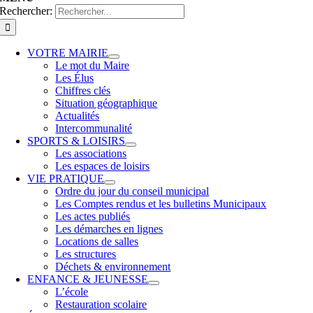
Rechercher:
VOTRE MAIRIE
Le mot du Maire
Les Élus
Chiffres clés
Situation géographique
Actualités
Intercommunalité
SPORTS & LOISIRS
Les associations
Les espaces de loisirs
VIE PRATIQUE
Ordre du jour du conseil municipal
Les Comptes rendus et les bulletins Municipaux
Les actes publiés
Les démarches en lignes
Locations de salles
Les structures
Déchets & environnement
ENFANCE & JEUNESSE
L’école
Restauration scolaire