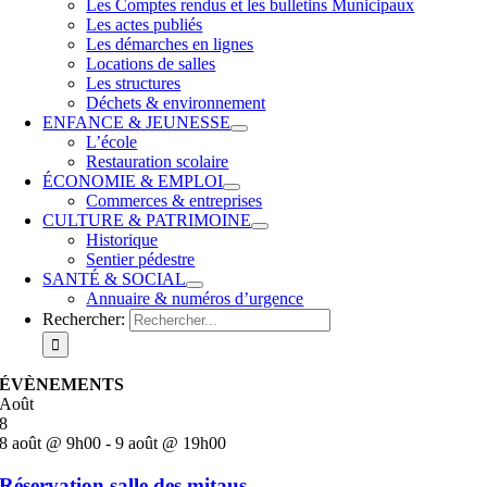
Les Comptes rendus et les bulletins Municipaux
Les actes publiés
Les démarches en lignes
Locations de salles
Les structures
Déchets & environnement
ENFANCE & JEUNESSE
L’école
Restauration scolaire
ÉCONOMIE & EMPLOI
Commerces & entreprises
CULTURE & PATRIMOINE
Historique
Sentier pédestre
SANTÉ & SOCIAL
Annuaire & numéros d’urgence
Rechercher:
ÉVÈNEMENTS
Août
8
8 août @ 9h00
-
9 août @ 19h00
Réservation salle des mitaus