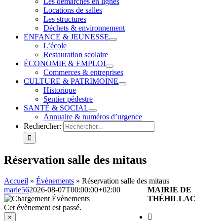
Les démarches en lignes
Locations de salles
Les structures
Déchets & environnement
ENFANCE & JEUNESSE
L’école
Restauration scolaire
ÉCONOMIE & EMPLOI
Commerces & entreprises
CULTURE & PATRIMOINE
Historique
Sentier pédestre
SANTÉ & SOCIAL
Annuaire & numéros d’urgence
Rechercher:
Réservation salle des mitaus
Accueil
»
Évènements
»
Réservation salle des mitaus
marie56
2026-08-07T00:00:00+02:00
MAIRIE DE
THÉHILLAC
Cet évènement est passé.
×