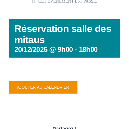
CULTURE
CET ÉVÈNEMENT EST PASSÉ.
SANTÉ &
Réservation salle des
RECHER
mitaus
20/12/2025 @ 9h00
-
18h00
AJOUTER AU CALENDRIER
Partagez !