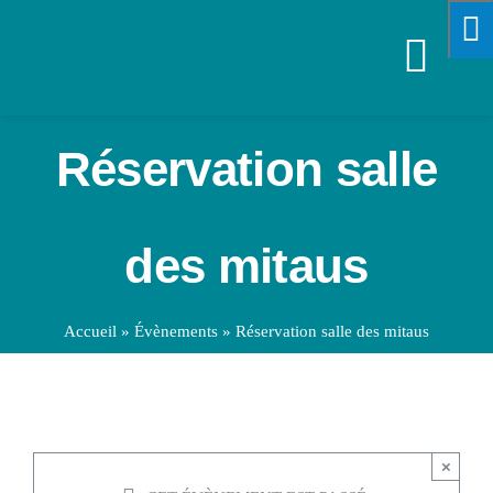
Passer
au
Navi
contenu
à
VOTRE M
Réservation salle
bascu
SPORTS &
des mitaus
VIE PRA
Accueil
»
Évènements
»
Réservation salle des mitaus
ENFANCE
ÉCONOMI
×