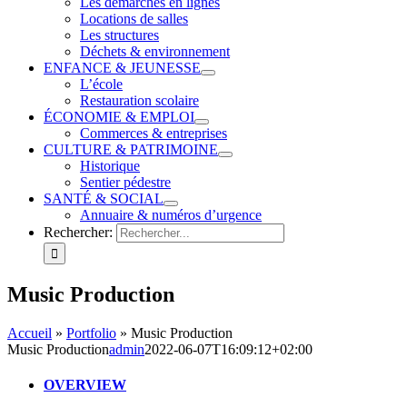
Les démarches en lignes
Locations de salles
Les structures
Déchets & environnement
ENFANCE & JEUNESSE
L’école
Restauration scolaire
ÉCONOMIE & EMPLOI
Commerces & entreprises
CULTURE & PATRIMOINE
Historique
Sentier pédestre
SANTÉ & SOCIAL
Annuaire & numéros d’urgence
Rechercher:
Music Production
Accueil
»
Portfolio
»
Music Production
Music Production
admin
2022-06-07T16:09:12+02:00
OVERVIEW