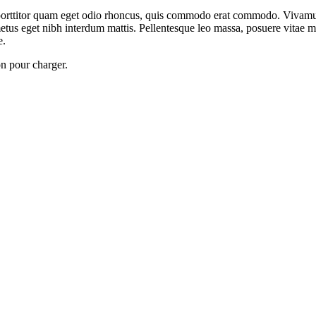
ttitor quam eget odio rhoncus, quis commodo erat commodo. Vivamus veli
us eget nibh interdum mattis. Pellentesque leo massa, posuere vitae maur
e.
on pour charger.