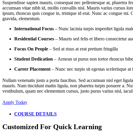
Suspendisse sapien mauris, consequat nec pellentesque at, pharetra feug
accumsan vitae nibh id, mollis convallis nisl. Mauris varius cursus lore
ipsum, rhoncus quis congue in, tristique id erat. Nunc ac congue mi. Cu
gravida, elementum.
International Focus
– Nunc lacinia turpis imperdiet ligula ma
Residential Courses
– Mauris sed felis et libero consectetur auc
Focus On People
– Sed at risus at erat pretium fringilla
Student Dedication
– Aenean ut purus non tortor rhoncus bi
Career Placement
– Nunc nec turpis sit egestas scelerisque at 
Nullam venenatis justo a porta faucibus. Sed accumsan nisl eget ligula
mauris. Nam tincidunt mattis ligula, non pharetra turpis posuere a. N
vestibulum, quam nec elementum cursus, justo purus varius nisl, iaculi
Apply Today
COURSE DETAILS
Customized For Quick Learning