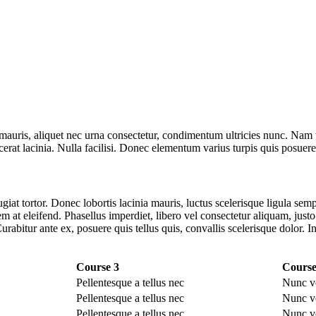
 mauris, aliquet nec urna consectetur, condimentum ultricies nunc. Nam t
acerat lacinia. Nulla facilisi. Donec elementum varius turpis quis posuere
iat tortor. Donec lobortis lacinia mauris, luctus scelerisque ligula sempe
m at eleifend. Phasellus imperdiet, libero vel consectetur aliquam, justo 
rabitur ante ex, posuere quis tellus quis, convallis scelerisque dolor. I
Course 3
Course
Pellentesque a tellus nec
Nunc v
Pellentesque a tellus nec
Nunc v
Pellentesque a tellus nec
Nunc v