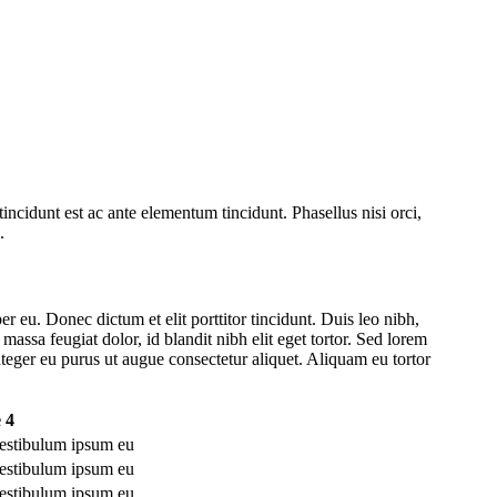
incidunt est ac ante elementum tincidunt. Phasellus nisi orci,
.
r eu. Donec dictum et elit porttitor tincidunt. Duis leo nibh,
massa feugiat dolor, id blandit nibh elit eget tortor. Sed lorem
nteger eu purus ut augue consectetur aliquet. Aliquam eu tortor
 4
estibulum ipsum eu
estibulum ipsum eu
estibulum ipsum eu