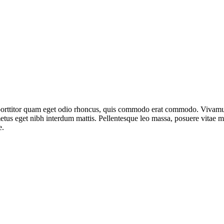
ttitor quam eget odio rhoncus, quis commodo erat commodo. Vivamus veli
us eget nibh interdum mattis. Pellentesque leo massa, posuere vitae maur
e.