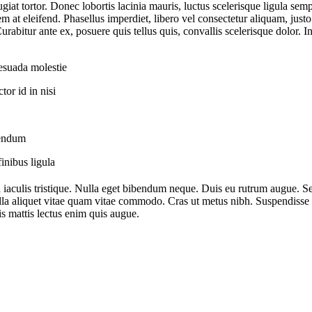
iat tortor. Donec lobortis lacinia mauris, luctus scelerisque ligula sempe
m at eleifend. Phasellus imperdiet, libero vel consectetur aliquam, justo 
rabitur ante ex, posuere quis tellus quis, convallis scelerisque dolor. I
lesuada molestie
tor id in nisi
bendum
finibus ligula
 iaculis tristique. Nulla eget bibendum neque. Duis eu rutrum augue. Se
ulla aliquet vitae quam vitae commodo. Cras ut metus nibh. Suspendisse 
s mattis lectus enim quis augue.