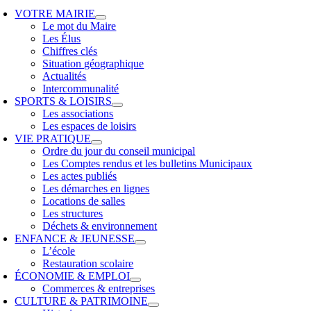
VOTRE MAIRIE
Le mot du Maire
Les Élus
Chiffres clés
Situation géographique
Actualités
Intercommunalité
SPORTS & LOISIRS
Les associations
Les espaces de loisirs
VIE PRATIQUE
Ordre du jour du conseil municipal
Les Comptes rendus et les bulletins Municipaux
Les actes publiés
Les démarches en lignes
Locations de salles
Les structures
Déchets & environnement
ENFANCE & JEUNESSE
L’école
Restauration scolaire
ÉCONOMIE & EMPLOI
Commerces & entreprises
CULTURE & PATRIMOINE