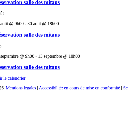
servation salle des mitaus
ût
 août @ 9h00
-
30 août @ 18h00
servation salle des mitaus
p
 septembre @ 9h00
-
13 septembre @ 18h00
servation salle des mitaus
r le calendrier
26|
Mentions légales
|
Accessibilité: en cours de mise en conformité
|
Sc