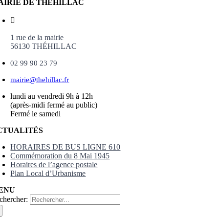
AIRIE DE THÉHILLAC
1 rue de la mairie
56130 THÉHILLAC
02 99 90 23 79
mairie@thehillac.fr
lundi au vendredi 9h à 12h
(après-midi fermé au public)
Fermé le samedi
CTUALITÉS
HORAIRES DE BUS LIGNE 610
Commémoration du 8 Mai 1945
Horaires de l’agence postale
Plan Local d’Urbanisme
ENU
chercher: