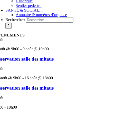
Historique
Sentier pédestre
SANTÉ & SOCIAL
Annuaire & numéros d’urgence
Rechercher:
VÈNEMENTS
ût
août @ 9h00
-
9 août @ 19h00
servation salle des mitaus
ût
 août @ 9h00
-
16 août @ 18h00
servation salle des mitaus
ût
00
-
18h00