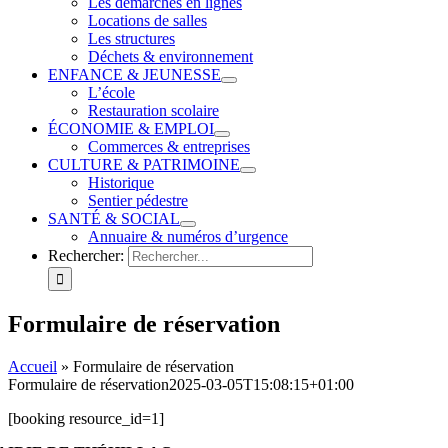
Les démarches en lignes
Locations de salles
Les structures
Déchets & environnement
ENFANCE & JEUNESSE
L’école
Restauration scolaire
ÉCONOMIE & EMPLOI
Commerces & entreprises
CULTURE & PATRIMOINE
Historique
Sentier pédestre
SANTÉ & SOCIAL
Annuaire & numéros d’urgence
Rechercher:
Formulaire de réservation
Accueil
»
Formulaire de réservation
Formulaire de réservation
2025-03-05T15:08:15+01:00
[booking resource_id=1]