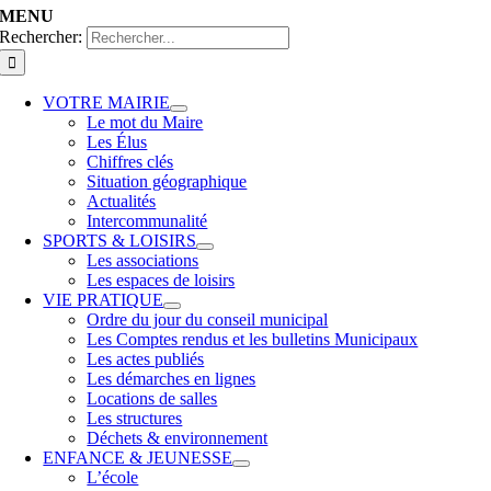
MENU
Rechercher:
VOTRE MAIRIE
Le mot du Maire
Les Élus
Chiffres clés
Situation géographique
Actualités
Intercommunalité
SPORTS & LOISIRS
Les associations
Les espaces de loisirs
VIE PRATIQUE
Ordre du jour du conseil municipal
Les Comptes rendus et les bulletins Municipaux
Les actes publiés
Les démarches en lignes
Locations de salles
Les structures
Déchets & environnement
ENFANCE & JEUNESSE
L’école