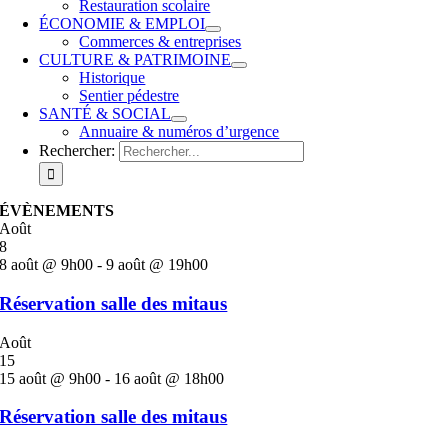
Restauration scolaire
ÉCONOMIE & EMPLOI
Commerces & entreprises
CULTURE & PATRIMOINE
Historique
Sentier pédestre
SANTÉ & SOCIAL
Annuaire & numéros d’urgence
Rechercher:
ÉVÈNEMENTS
Août
8
8 août @ 9h00
-
9 août @ 19h00
Réservation salle des mitaus
Août
15
15 août @ 9h00
-
16 août @ 18h00
Réservation salle des mitaus