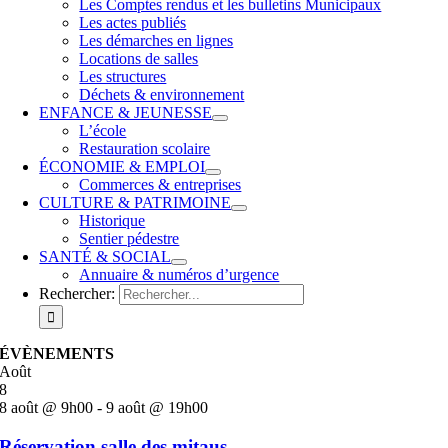
Les Comptes rendus et les bulletins Municipaux
Les actes publiés
Les démarches en lignes
Locations de salles
Les structures
Déchets & environnement
ENFANCE & JEUNESSE
L’école
Restauration scolaire
ÉCONOMIE & EMPLOI
Commerces & entreprises
CULTURE & PATRIMOINE
Historique
Sentier pédestre
SANTÉ & SOCIAL
Annuaire & numéros d’urgence
Rechercher:
ÉVÈNEMENTS
Août
8
8 août @ 9h00
-
9 août @ 19h00
Réservation salle des mitaus