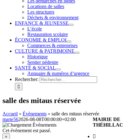
Les démarches en lignes
Locations de salles
Les structures
Déchets & environnement
ENFANCE & JEUNESSE
L’école
Restauration scolaire
ÉCONOMIE & EMPLOI
Commerces & entreprises
CULTURE & PATRIMOINE
Historique
Sentier pédestre
SANTÉ & SOCIAL
Annuaire & numéros d’urgence
Rechercher:
salle des mitaus réservée
Accueil
»
Évènements
»
salle des mitaus réservée
marie56
2026-08-08T00:00:00+02:00
MAIRIE DE
THÉHILLAC
Cet évènement est passé.
×