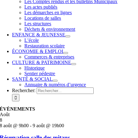
Les Comptes rendus et les bulletins Municipaux
Les actes publiés
Les démarches en lignes
Locations de salles
Les structures
Déchets & environnement
ENFANCE & JEUNESSE
L’école
Restauration scolaire
ÉCONOMIE & EMPLOI
Commerces & entreprises
CULTURE & PATRIMOINE
Historique
Sentier pédestre
SANTÉ & SOCIAL
Annuaire & numéros d’urgence
Rechercher:
ÉVÈNEMENTS
Août
8
8 août @ 9h00
-
9 août @ 19h00
Réservation salle des mitaus