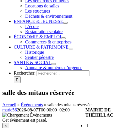
Les démarches en lignes
Locations de salles
Les structures
Déchets & environnement
ENFANCE & JEUNESSE
L’école
Restauration scolaire
ÉCONOMIE & EMPLOI
Commerces & entreprises
CULTURE & PATRIMOINE
Historique
Sentier pédestre
SANTÉ & SOCIAL
Annuaire & numéros d’urgence
Rechercher:
salle des mitaus réservée
Accueil
»
Évènements
»
salle des mitaus réservée
marie56
2026-08-07T00:00:00+02:00
MAIRIE DE
THÉHILLAC
Cet évènement est passé.
×