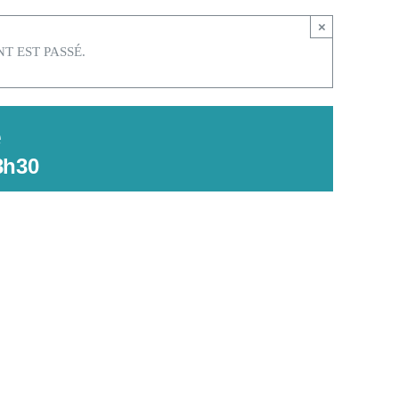
×
T EST PASSÉ.
e
3h30