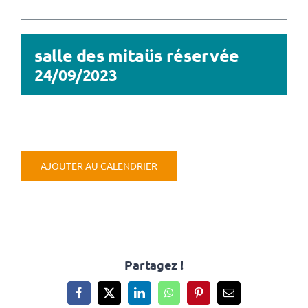
CULTURE & PATRIMOINE
SANTÉ & SOCIAL
salle des mitaüs réservée
24/09/2023
RECHERCHER:
AJOUTER AU CALENDRIER
Partagez !
Facebook
X
LinkedIn
WhatsApp
Pinterest
Email