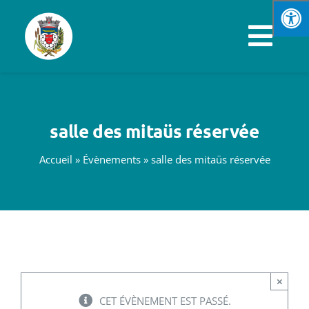
Passer
au
Navi
contenu
à
VOTRE MAIRIE
basc
salle des mitaüs réservée
SPORTS & LOISIRS
Accueil
»
Évènements
»
salle des mitaüs réservée
VIE PRATIQUE
ENFANCE & JEUNESSE
ÉCONOMIE & EMPLOI
×
CET ÉVÈNEMENT EST PASSÉ.