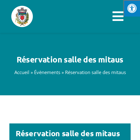
Passer
au
Navi
contenu
à
VOTRE MAIRIE
basc
Réservation salle des mitaus
SPORTS & LOISIRS
Accueil
»
Évènements
»
Réservation salle des mitaus
VIE PRATIQUE
ENFANCE & JEUNESSE
ÉCONOMIE & EMPLOI
Réservation salle des mitaus