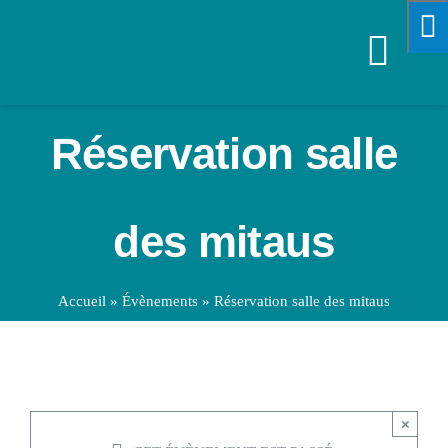
Passer
au
Navi
contenu
à
VOTRE M
Réservation salle
bascu
SPORTS &
des mitaus
VIE PRA
Accueil
»
Évènements
»
Réservation salle des mitaus
ENFANCE
ÉCONOMI
×