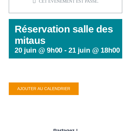
CULTURE
CET ÉVÈNEMENT EST PASSÉ.
SANTÉ &
Réservation salle des
RECHER
mitaus
20 juin @ 9h00
-
21 juin @ 18h00
AJOUTER AU CALENDRIER
Partagez !