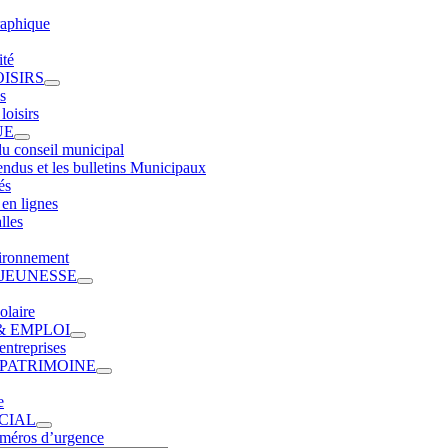
raphique
ité
OISIRS
s
loisirs
UE
du conseil municipal
ndus et les bulletins Municipaux
és
en lignes
lles
ironnement
 JEUNESSE
olaire
& EMPLOI
ntreprises
PATRIMOINE
e
CIAL
méros d’urgence