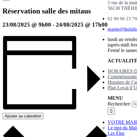
1 rue de la mai
56130 THÉH
Réservation salle des mitaus
02 99 90 23 79
23/08/2025 @ 9h00
-
24/08/2025 @ 17h00
mairie@thehilla
lundi au vendr
(après-midi fer
Fermé le same
ACTUALIT
HORAIRES D
Commémoratio
Horaires de l’a
Plan Local d’
MENU
Rechercher:
Ajouter au calendrier
VOTRE MAI
Le mot du Mai
Les Élus