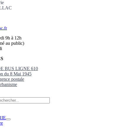
rie
ILLAC
c.fr
edi 9h à 12h
mé au public)
di
ÉS
E BUS LIGNE 610
n du 8 Mai 1945
gence postale
Urbanisme
RIE
re