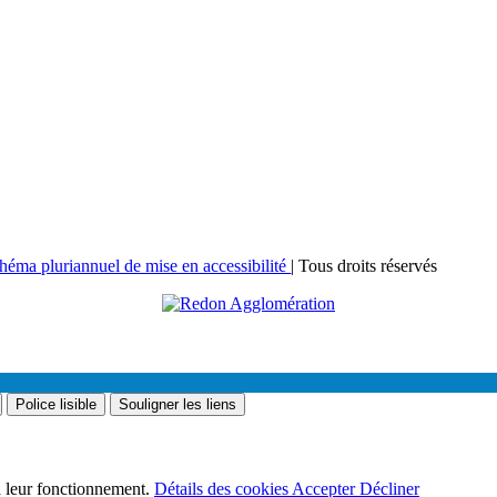
héma pluriannuel de mise en accessibilité
| Tous droits réservés
Police lisible
Souligner les liens
 à leur fonctionnement.
Détails des cookies
Accepter
Décliner