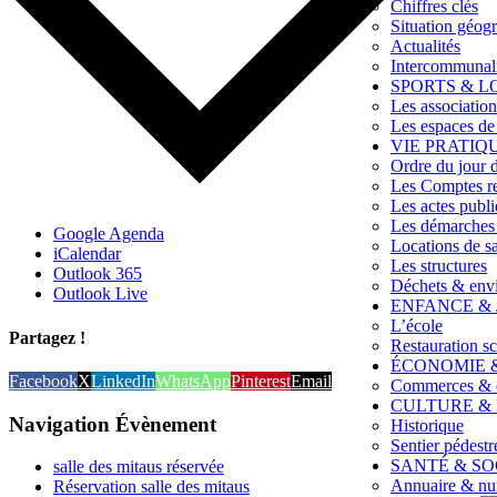
Chiffres clés
Situation géog
Actualités
Intercommunal
SPORTS & L
Les association
Les espaces de 
VIE PRATIQ
Ordre du jour 
Les Comptes re
Les actes publi
Les démarches 
Google Agenda
Locations de sa
iCalendar
Les structures
Outlook 365
Déchets & env
Outlook Live
ENFANCE &
L’école
Partagez !
Restauration sc
ÉCONOMIE 
Facebook
X
LinkedIn
WhatsApp
Pinterest
Email
Commerces & e
CULTURE & 
Navigation Évènement
Historique
Sentier pédestr
SANTÉ & SO
salle des mitaus réservée
Annuaire & nu
Réservation salle des mitaus