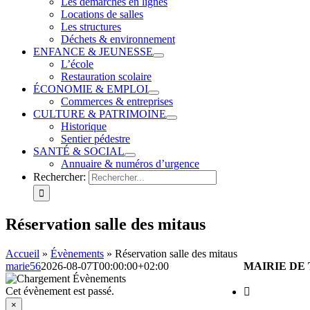
Les démarches en lignes
Locations de salles
Les structures
Déchets & environnement
ENFANCE & JEUNESSE
L’école
Restauration scolaire
ÉCONOMIE & EMPLOI
Commerces & entreprises
CULTURE & PATRIMOINE
Historique
Sentier pédestre
SANTÉ & SOCIAL
Annuaire & numéros d’urgence
Rechercher:
Réservation salle des mitaus
Accueil
»
Évènements
»
Réservation salle des mitaus
marie56
2026-08-07T00:00:00+02:00
MAIRIE DE
Cet évènement est passé.
×