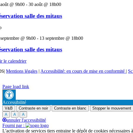
 août @ 9h00
-
30 août @ 18h00
servation salle des mitaus
p
 septembre @ 9h00
-
13 septembre @ 18h00
servation salle des mitaus
r le calendrier
26|
Mentions légales
|
Accessibilité: en cours de mise en conformité
|
Sc
Page load link
Accessibilité
V&B
Contraste en noir
Contraste en blanc
Stopper le mouvement
A
A
A
annuler l'accessibilité
Fourni par :
L'activation de services tiers entraine le dépôt de cookies nécessaires