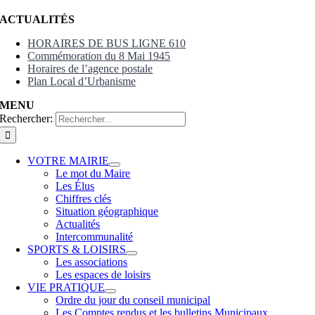
ACTUALITÉS
HORAIRES DE BUS LIGNE 610
Commémoration du 8 Mai 1945
Horaires de l’agence postale
Plan Local d’Urbanisme
MENU
Rechercher:
VOTRE MAIRIE
Le mot du Maire
Les Élus
Chiffres clés
Situation géographique
Actualités
Intercommunalité
SPORTS & LOISIRS
Les associations
Les espaces de loisirs
VIE PRATIQUE
Ordre du jour du conseil municipal
Les Comptes rendus et les bulletins Municipaux