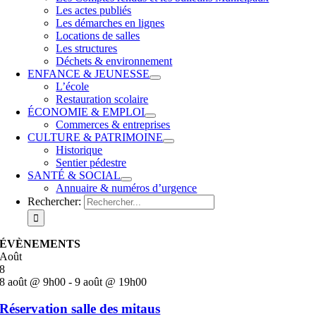
Les actes publiés
Les démarches en lignes
Locations de salles
Les structures
Déchets & environnement
ENFANCE & JEUNESSE
L’école
Restauration scolaire
ÉCONOMIE & EMPLOI
Commerces & entreprises
CULTURE & PATRIMOINE
Historique
Sentier pédestre
SANTÉ & SOCIAL
Annuaire & numéros d’urgence
Rechercher:
ÉVÈNEMENTS
Août
8
8 août @ 9h00
-
9 août @ 19h00
Réservation salle des mitaus