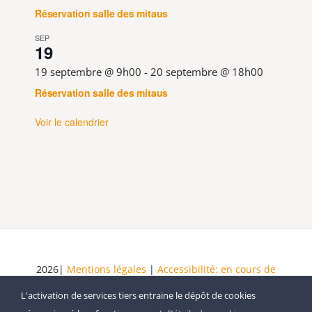
Réservation salle des mitaus
SEP
19
19 septembre @ 9h00
-
20 septembre @ 18h00
Réservation salle des mitaus
Voir le calendrier
2026|
Mentions légales
|
Accessibilité: en cours de
mise en conformité
|
Schéma pluriannuel de mise
L'activation de services tiers entraine le dépôt de cookies
en accessibilité
| Tous droits réservés