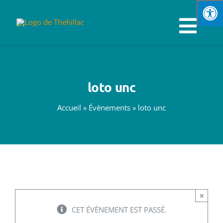
Passer
au
Navi
contenu
à
VOTRE MAIRIE
loto unc
basc
SPORTS & LOISIRS
Accueil
»
Évènements
»
loto unc
VIE PRATIQUE
ENFANCE & JEUNESSE
ÉCONOMIE & EMPLOI
×
CET ÉVÈNEMENT EST PASSÉ.