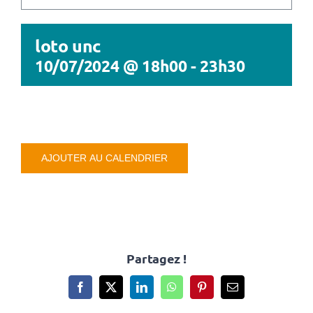
CULTURE & PATRIMOINE
loto unc
SANTÉ & SOCIAL
10/07/2024 @ 18h00
-
23h30
RECHERCHER:
AJOUTER AU CALENDRIER
Partagez !
Facebook
X
LinkedIn
WhatsApp
Pinterest
Email