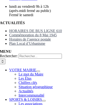
lundi au vendredi 9h à 12h
(après-midi fermé au public)
Fermé le samedi
ACTUALITÉS
HORAIRES DE BUS LIGNE 610
Commémoration du 8 Mai 1945
Horaires de l’agence postale
Plan Local d’Urbanisme
MENU
Rechercher:
VOTRE MAIRIE
Le mot du Maire
Les Élus
Chiffres clés
Situation géographique
Actualités
Intercommunalité
SPORTS & LOISIRS
Les associations