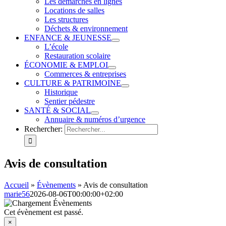
Les démarches en lignes
Locations de salles
Les structures
Déchets & environnement
ENFANCE & JEUNESSE
L’école
Restauration scolaire
ÉCONOMIE & EMPLOI
Commerces & entreprises
CULTURE & PATRIMOINE
Historique
Sentier pédestre
SANTÉ & SOCIAL
Annuaire & numéros d’urgence
Rechercher:
Avis de consultation
Accueil
»
Évènements
»
Avis de consultation
marie56
2026-08-06T00:00:00+02:00
Cet évènement est passé.
×