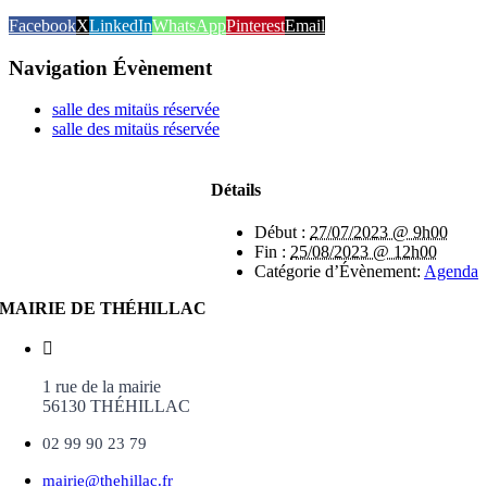
Facebook
X
LinkedIn
WhatsApp
Pinterest
Email
Navigation Évènement
salle des mitaüs réservée
salle des mitaüs réservée
Détails
Début :
27/07/2023 @ 9h00
Fin :
25/08/2023 @ 12h00
Catégorie d’Évènement:
Agenda
MAIRIE DE THÉHILLAC
1 rue de la mairie
56130 THÉHILLAC
02 99 90 23 79
mairie@thehillac.fr