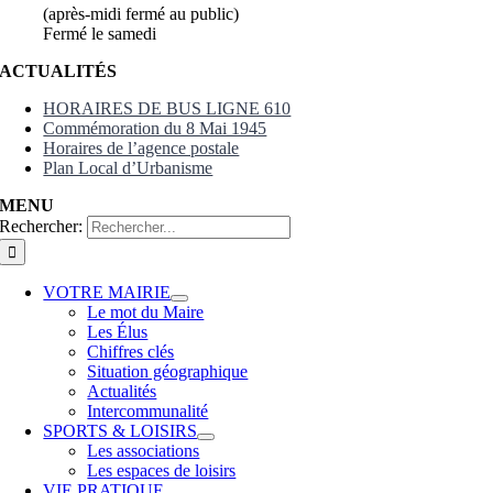
(après-midi fermé au public)
Fermé le samedi
ACTUALITÉS
HORAIRES DE BUS LIGNE 610
Commémoration du 8 Mai 1945
Horaires de l’agence postale
Plan Local d’Urbanisme
MENU
Rechercher:
VOTRE MAIRIE
Le mot du Maire
Les Élus
Chiffres clés
Situation géographique
Actualités
Intercommunalité
SPORTS & LOISIRS
Les associations
Les espaces de loisirs
VIE PRATIQUE