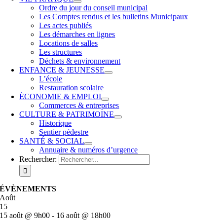
Ordre du jour du conseil municipal
Les Comptes rendus et les bulletins Municipaux
Les actes publiés
Les démarches en lignes
Locations de salles
Les structures
Déchets & environnement
ENFANCE & JEUNESSE
L’école
Restauration scolaire
ÉCONOMIE & EMPLOI
Commerces & entreprises
CULTURE & PATRIMOINE
Historique
Sentier pédestre
SANTÉ & SOCIAL
Annuaire & numéros d’urgence
Rechercher:
ÉVÈNEMENTS
Août
15
15 août @ 9h00
-
16 août @ 18h00