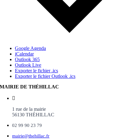
Google Agenda
iCalendar
Outlook 365
Outlook Live
Exporter le fichier .ics
Exporter le fichier Outlook .ics
MAIRIE DE THÉHILLAC
1 rue de la mairie
56130 THÉHILLAC
02 99 90 23 79
mairie@thehillac.fr