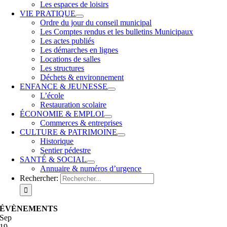
Les espaces de loisirs
VIE PRATIQUE
Ordre du jour du conseil municipal
Les Comptes rendus et les bulletins Municipaux
Les actes publiés
Les démarches en lignes
Locations de salles
Les structures
Déchets & environnement
ENFANCE & JEUNESSE
L’école
Restauration scolaire
ÉCONOMIE & EMPLOI
Commerces & entreprises
CULTURE & PATRIMOINE
Historique
Sentier pédestre
SANTÉ & SOCIAL
Annuaire & numéros d’urgence
Rechercher:
ÉVÈNEMENTS
Sep
19