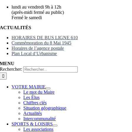
lundi au vendredi 9h à 12h
(après-midi fermé au public)
Fermé le samedi
ACTUALITÉS
HORAIRES DE BUS LIGNE 610
Commémoration du 8 Mai 1945
Horaires de l’agence postale
Plan Local d’Urbanisme
MENU
Rechercher:
VOTRE MAIRIE
Le mot du Maire
Les Élus
Chiffres clés
Situation géographique
Actualités
Intercommunalité
SPORTS & LOISIRS
Les associations