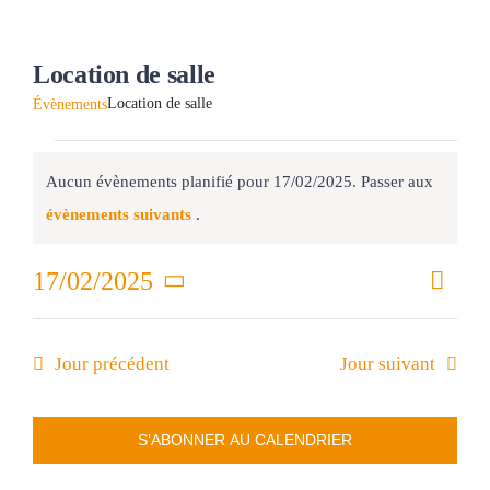
CULTURE
Location de salle
SANTÉ &
Location de salle
Évènements
RECHER
Évènements
Aucun évènements planifié pour 17/02/2025. Passer aux
for
Notice
évènements suivants
.
17/02/2025
Nav
17/02/2025
Nav
Jour
de
Sélectionnez
par
vue
une
date.
Évè
Jour précédent
Jour suivant
con
S’ABONNER AU CALENDRIER