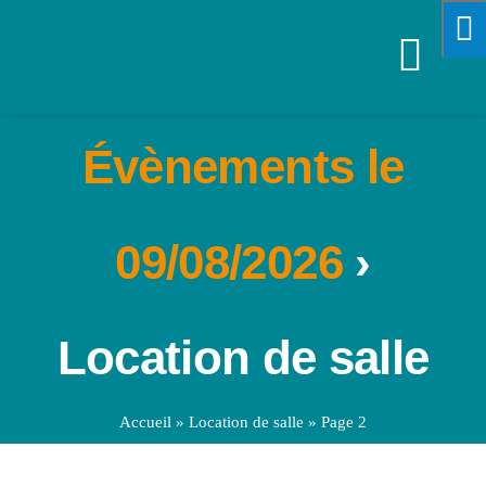
Passer
au
Navi
contenu
à
VOTRE M
Évènements le
bascu
SPORTS &
09/08/2026
›
VIE PRA
Location de salle
ENFANCE
ÉCONOMI
Accueil
»
Location de salle
»
Page 2