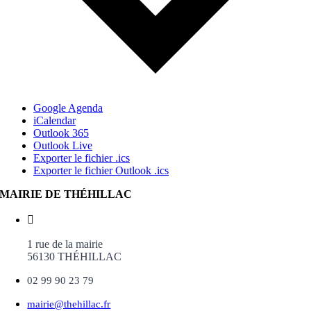
Google Agenda
iCalendar
Outlook 365
Outlook Live
Exporter le fichier .ics
Exporter le fichier Outlook .ics
MAIRIE DE THÉHILLAC
1 rue de la mairie
56130 THÉHILLAC
02 99 90 23 79
mairie@thehillac.fr