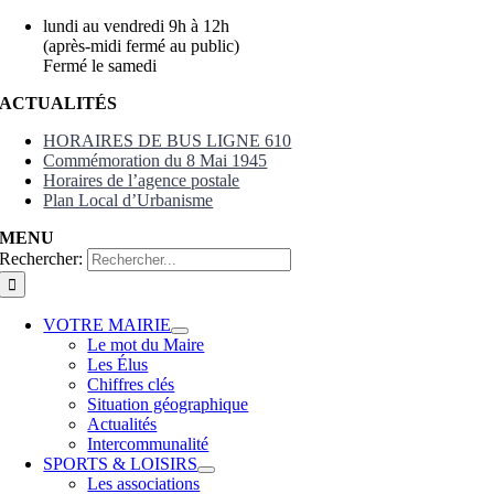
lundi au vendredi 9h à 12h
(après-midi fermé au public)
Fermé le samedi
ACTUALITÉS
HORAIRES DE BUS LIGNE 610
Commémoration du 8 Mai 1945
Horaires de l’agence postale
Plan Local d’Urbanisme
MENU
Rechercher:
VOTRE MAIRIE
Le mot du Maire
Les Élus
Chiffres clés
Situation géographique
Actualités
Intercommunalité
SPORTS & LOISIRS
Les associations