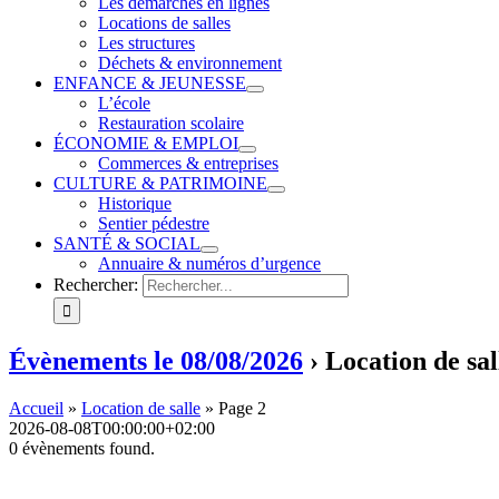
Les démarches en lignes
Locations de salles
Les structures
Déchets & environnement
ENFANCE & JEUNESSE
L’école
Restauration scolaire
ÉCONOMIE & EMPLOI
Commerces & entreprises
CULTURE & PATRIMOINE
Historique
Sentier pédestre
SANTÉ & SOCIAL
Annuaire & numéros d’urgence
Rechercher:
Évènements le 08/08/2026
› Location de sal
Accueil
»
Location de salle
»
Page 2
2026-08-08T00:00:00+02:00
0 évènements found.