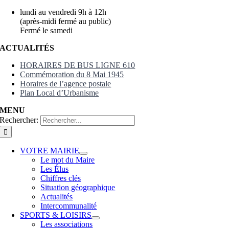
lundi au vendredi 9h à 12h
(après-midi fermé au public)
Fermé le samedi
ACTUALITÉS
HORAIRES DE BUS LIGNE 610
Commémoration du 8 Mai 1945
Horaires de l’agence postale
Plan Local d’Urbanisme
MENU
Rechercher:
VOTRE MAIRIE
Le mot du Maire
Les Élus
Chiffres clés
Situation géographique
Actualités
Intercommunalité
SPORTS & LOISIRS
Les associations