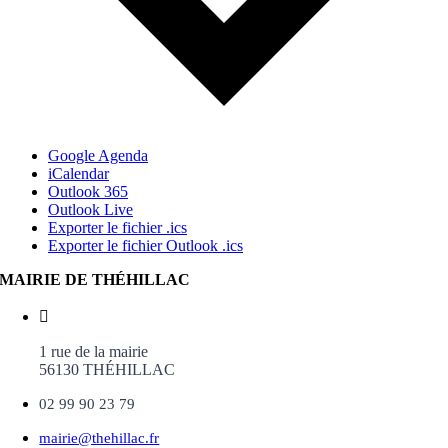
Google Agenda
iCalendar
Outlook 365
Outlook Live
Exporter le fichier .ics
Exporter le fichier Outlook .ics
MAIRIE DE THÉHILLAC
1 rue de la mairie
56130 THÉHILLAC
02 99 90 23 79
mairie@thehillac.fr